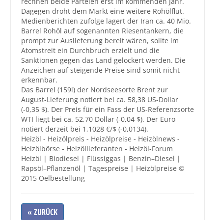
rechnen beide Parteien erst im kommenden Jahr.
Dagegen droht dem Markt eine weitere Rohölflut.
Medienberichten zufolge lagert der Iran ca. 40 Mio.
Barrel Rohöl auf sogenannten Riesentankern, die
prompt zur Auslieferung bereit wären, sollte im
Atomstreit ein Durchbruch erzielt und die
Sanktionen gegen das Land gelockert werden. Die
Anzeichen auf steigende Preise sind somit nicht
erkennbar.
Das Barrel (159l) der Nordseesorte Brent zur
August-Lieferung notiert bei ca. 58,38 US-Dollar
(-0,35 $). Der Preis für ein Fass der US-Referenzsorte
WTI liegt bei ca. 52,70 Dollar (-0,04 $). Der Euro
notiert derzeit bei 1,1028 €/$ (-0,0134).
Heizöl - Heizölpreis - Heizölpreise - Heizölnews -
Heizölbörse - Heizöllieferanten - Heizöl-Forum
Heizöl | Biodiesel | Flüssiggas | Benzin–Diesel |
Rapsöl–Pflanzenöl | Tagespreise | Heizölpreise ©
2015 Oelbestellung
« ZURÜCK