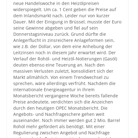
neue Handelswoche in den Heizölpreisen
widerspiegelt. Um ca. 1 Cent geben die Preise auf
Großbestellungen
dem Inlandsmarkt nach. Leider nur von kurzer
Dauer. Mit der Einigung in Brüssel, musste der Euro
Produkte
seine Gewinne abgeben und fiel auf sein
Donnerstagsniveau zurück. Grund dürfte die
Service
Anlegerflucht in zinsreichere Anlageformen sein,
wie z.B. der Dollar, von dem eine Anhebung der
Händler
Leitzinsen noch in diesem Jahr erwartet wird. Der
Verlauf der Rohöl- und Heizöl-Notierungen (Gasöl)
Hilfe und Kontakt
deuten ebenso eine Teuerung an. Nach den
massiven Verlusten zuletzt, konsolidiert sich der
Shop
Markt allmählich. Von einem Trendwechsel zu
sprechen, wäre allerdings verfrüht. Nachdem die
internationale Energieagentur in ihrem
Monatsbericht vergangene Woche bereits fallende
Preise andeutete, verdichten sich die Anzeichen
durch den heutigen OPEC Monatsbericht. Die
Angebots- und Nachfrageschere gehen weit
auseinander. Noch immer werden gut 2 Mio. Barrel
Rohöl mehr gefördert als benötigt. Mit einer
Regulierung zwischen Angebot und Nachfrage