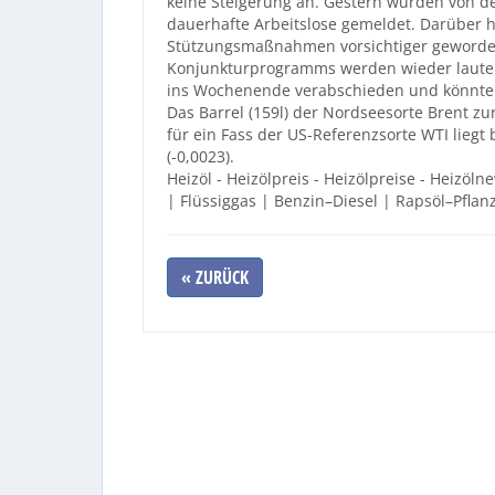
keine Steigerung an. Gestern wurden von de
dauerhafte Arbeitslose gemeldet. Darüber hi
Stützungsmaßnahmen vorsichtiger geworden
Konjunkturprogramms werden wieder lauter.
ins Wochenende verabschieden und könnten
Das Barrel (159l) der Nordseesorte Brent zur 
für ein Fass der US-Referenzsorte WTI liegt be
(-0,0023).
Heizöl - Heizölpreis - Heizölpreise - Heizöln
| Flüssiggas | Benzin–Diesel | Rapsöl–Pflan
« ZURÜCK