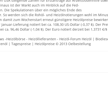
n USA steigende Zahlen für Erstanträge auf Arbeitslosenhilfe sow
naus ist der Markt auch im Hinblick auf die Fed-
. Die Spekulationen über ein mögliches Ende des
 So werden sich die Rohöl- und Heizölnotierungen wohl im Minu
 damit zum Wochenstart erneut günstigere Heizölpreise bewirken
Januar-Lieferung notiert bei ca. 108,30 US-Dollar (-0,37 $). Der Pre
i ca. 96,46 Dollar (-1,04 $). Der Euro notiert derzeit bei 1,3731 €/$
ews -Heizölbörse - Heizöllieferanten - Heizöl-Forum Heizöl | Biodies
zenöl | Tagespreise | Heizölpreise © 2013 Oelbestellung