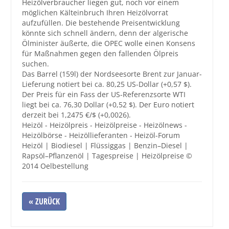
Heizölverbraucher liegen gut, noch vor einem
möglichen Kälteinbruch Ihren Heizölvorrat
Großbestellungen
aufzufüllen. Die bestehende Preisentwicklung
könnte sich schnell ändern, denn der algerische
Ölminister äußerte, die OPEC wolle einen Konsens
Produkte
für Maßnahmen gegen den fallenden Ölpreis
Service
suchen.
Das Barrel (159l) der Nordseesorte Brent zur Januar-
Händler
Lieferung notiert bei ca. 80,25 US-Dollar (+0,57 $).
Der Preis für ein Fass der US-Referenzsorte WTI
Hilfe und Kontakt
liegt bei ca. 76,30 Dollar (+0,52 $). Der Euro notiert
derzeit bei 1,2475 €/$ (+0,0026).
Shop
Heizöl - Heizölpreis - Heizölpreise - Heizölnews -
Heizölbörse - Heizöllieferanten - Heizöl-Forum
Heizöl | Biodiesel | Flüssiggas | Benzin–Diesel |
Rapsöl–Pflanzenöl | Tagespreise | Heizölpreise ©
2014 Oelbestellung
« ZURÜCK