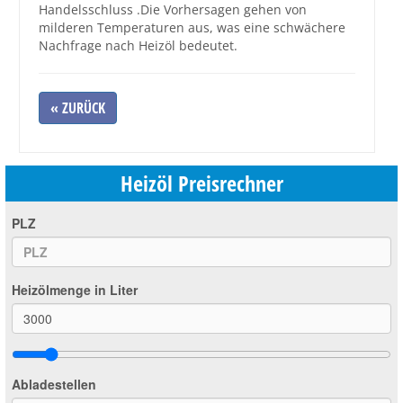
Handelsschluss .Die Vorhersagen gehen von
milderen Temperaturen aus, was eine schwächere
Großbestellungen
Nachfrage nach Heizöl bedeutet.
Produkte
« ZURÜCK
Service
Händler
Heizöl Preisrechner
Hilfe und Kontakt
Shop
PLZ
Heizölmenge in Liter
Abladestellen