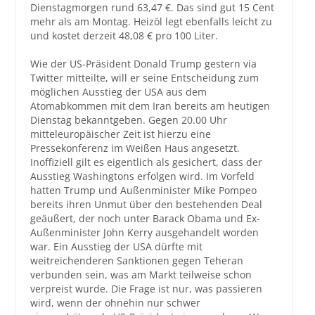
Dienstagmorgen rund 63,47 €. Das sind gut 15 Cent
mehr als am Montag. Heizöl legt ebenfalls leicht zu
Großbestellungen
und kostet derzeit 48,08 € pro 100 Liter.
Produkte
Wie der US-Präsident Donald Trump gestern via
Twitter mitteilte, will er seine Entscheidung zum
Service
möglichen Ausstieg der USA aus dem
Atomabkommen mit dem Iran bereits am heutigen
Händler
Dienstag bekanntgeben. Gegen 20.00 Uhr
mitteleuropäischer Zeit ist hierzu eine
Hilfe und Kontakt
Pressekonferenz im Weißen Haus angesetzt.
Inoffiziell gilt es eigentlich als gesichert, dass der
Shop
Ausstieg Washingtons erfolgen wird. Im Vorfeld
hatten Trump und Außenminister Mike Pompeo
bereits ihren Unmut über den bestehenden Deal
geäußert, der noch unter Barack Obama und Ex-
Außenminister John Kerry ausgehandelt worden
war. Ein Ausstieg der USA dürfte mit
weitreichenderen Sanktionen gegen Teheran
verbunden sein, was am Markt teilweise schon
verpreist wurde. Die Frage ist nur, was passieren
wird, wenn der ohnehin nur schwer