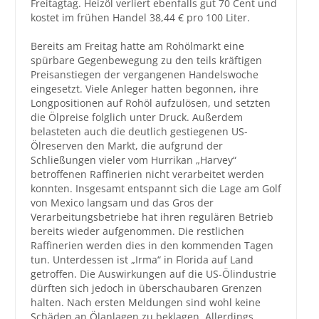
Freitagtag. Heizöl verliert ebenfalls gut 70 Cent und
kostet im frühen Handel 38,44 € pro 100 Liter.
Großbestellungen
Bereits am Freitag hatte am Rohölmarkt eine
spürbare Gegenbewegung zu den teils kräftigen
Produkte
Preisanstiegen der vergangenen Handelswoche
Service
eingesetzt. Viele Anleger hatten begonnen, ihre
Longpositionen auf Rohöl aufzulösen, und setzten
Händler
die Ölpreise folglich unter Druck. Außerdem
belasteten auch die deutlich gestiegenen US-
Hilfe und Kontakt
Ölreserven den Markt, die aufgrund der
Schließungen vieler vom Hurrikan „Harvey“
Shop
betroffenen Raffinerien nicht verarbeitet werden
konnten. Insgesamt entspannt sich die Lage am Golf
von Mexico langsam und das Gros der
Verarbeitungsbetriebe hat ihren regulären Betrieb
bereits wieder aufgenommen. Die restlichen
Raffinerien werden dies in den kommenden Tagen
tun. Unterdessen ist „Irma“ in Florida auf Land
getroffen. Die Auswirkungen auf die US-Ölindustrie
dürften sich jedoch in überschaubaren Grenzen
halten. Nach ersten Meldungen sind wohl keine
Schäden an Ölanlagen zu beklagen. Allerdings