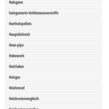
Halogene
Großbestellungen
halogenierte Kohlenwasserstoffe
Produkte
Hartholzpellets
Service
Hauptdolomit
Händler
Heat-pipe
Hilfe und Kontakt
Hebewerk
Shop
Heizfaden
Heizgas
Heizkessel
Heizkostenvergleich