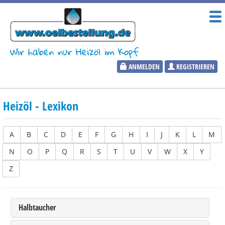
Wir haben nur Heizöl im Kopf
ANMELDEN
REGISTRIEREN
Heizölpreise
Heizöl - Lexikon
Aktueller Heizölpreis
PLZ:
A
B
C
D
E
F
G
H
I
J
K
L
M
N
O
P
Q
R
S
T
U
V
W
X
Y
Z
Marktinformationen
Halbtaucher
Wunschpreis Benachrichtigung