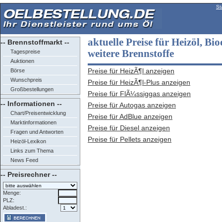
St
aktuelle Preise für Heizöl, Bio
-- Brennstoffmarkt --
weitere Brennstoffe
Tagespreise
Auktionen
Preise für HeizÃ¶l anzeigen
Börse
Wunschpreis
Preise für HeizÃ¶l-Plus anzeigen
Großbestellungen
Preise für FlÃ¼ssiggas anzeigen
-- Informationen --
Preise für Autogas anzeigen
Chart/Preisentwicklung
Preise für AdBlue anzeigen
Marktinformationen
Preise für Diesel anzeigen
Fragen und Antworten
Preise für Pellets anzeigen
Heizöl-Lexikon
Links zum Thema
News Feed
-- Preisrechner --
Menge:
PLZ:
Abladest.: