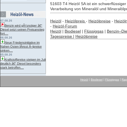
51603 T4 Heizöl SA ist ein schwerflüssige
Verarbeitung von Mineralöl und Mineralöl
Heizöl
-
Heizölpreis
-
Heizölpreise
-
Heizöl
07.08.26
Benzin wird gÃ¼nstiger â€“
-
Heizöl-Forum
Diesel setzt seinen Preisanstieg
Heizöl
|
Biodiesel
|
Flüssiggas
|
Benzin–Die
fort....
Tagespreise
|
Heizölpreise
06.08.26
Neue Friedensinitiative im
Nahen Osten lÃ¤sst Ã–lpreise
sinken....
05.08.26
Kraftstoffpreise steigen im Juli
deutlich â€“ Diesel besonders
stark betroffen....
|
|
|
Heizöl
Biodiesel
Flüssiggas
Rap