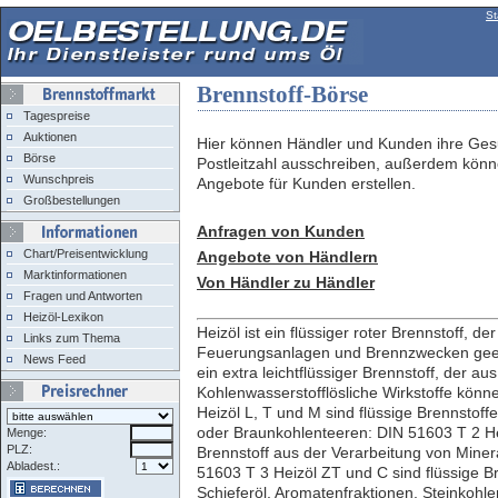
St
Brennstoff-Börse
-- Brennstoffmarkt --
Tagespreise
Auktionen
Hier können Händler und Kunden ihre Ge
Börse
Postleitzahl ausschreiben, außerdem könne
Wunschpreis
Angebote für Kunden erstellen.
Großbestellungen
Anfragen von Kunden
-- Informationen --
Chart/Preisentwicklung
Angebote von Händlern
Marktinformationen
Von Händler zu Händler
Fragen und Antworten
Heizöl-Lexikon
Heizöl ist ein flüssiger roter Brennstoff, d
Links zum Thema
Feuerungsanlagen und Brennzwecken geeign
News Feed
ein extra leichtflüssiger Brennstoff, der a
-- Preisrechner --
Kohlenwasserstofflösliche Wirkstoffe könn
Heizöl L, T und M sind flüssige Brennstoffe
oder Braunkohlenteeren: DIN 51603 T 2 Hei
Menge:
PLZ:
Brennstoff aus der Verarbeitung von Miner
Abladest.:
51603 T 3 Heizöl ZT und C sind flüssige B
Schieferöl, Aromatenfraktionen, Steinkoh