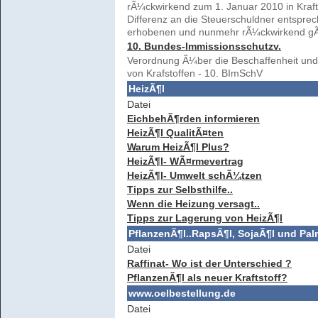
rÃ¼ckwirkend zum 1. Januar 2010 in Kraft.
Differenz an die Steuerschuldner entsprec
erhobenen und nunmehr rÃ¼ckwirkend gÃ
10. Bundes-Immissionsschutzv.
Verordnung Ã¼ber die Beschaffenheit und
von Krafstoffen - 10. BImSchV
HeizÃ¶l
Datei
EichbehÃ¶rden informieren
HeizÃ¶l QualitÃ¤ten
Warum HeizÃ¶l Plus?
HeizÃ¶l- WÃ¤rmevertrag
HeizÃ¶l- Umwelt schÃ¼tzen
Tipps zur Selbsthilfe..
Wenn die Heizung versagt..
Tipps zur Lagerung von HeizÃ¶l
PflanzenÃ¶l..RapsÃ¶l, SojaÃ¶l und Pa
Datei
Raffinat- Wo ist der Unterschied ?
PflanzenÃ¶l als neuer Kraftstoff?
www.oelbestellung.de
Datei