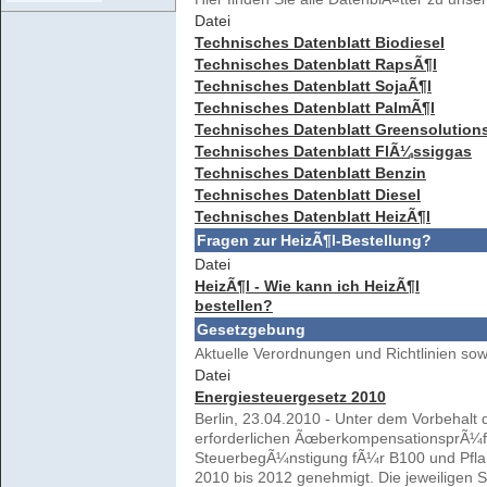
Datei
Technisches Datenblatt Biodiesel
Technisches Datenblatt RapsÃ¶l
Technisches Datenblatt SojaÃ¶l
Technisches Datenblatt PalmÃ¶l
Technisches Datenblatt Greensolution
Technisches Datenblatt FlÃ¼ssiggas
Technisches Datenblatt Benzin
Technisches Datenblatt Diesel
Technisches Datenblatt HeizÃ¶l
Fragen zur HeizÃ¶l-Bestellung?
Datei
HeizÃ¶l - Wie kann ich HeizÃ¶l
bestellen?
Gesetzgebung
Aktuelle Verordnungen und Richtlinien so
Datei
Energiesteuergesetz 2010
Berlin, 23.04.2010 - Unter dem Vorbehalt 
erforderlichen ÃœberkompensationsprÃ¼f
SteuerbegÃ¼nstigung fÃ¼r B100 und Pflan
2010 bis 2012 genehmigt. Die jeweiligen