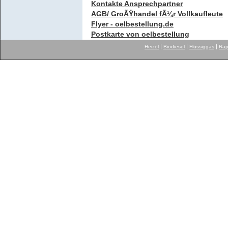
Kontakte Ansprechpartner
AGB/ GroÃŸhandel fÃ¼r Vollkaufleute
Flyer - oelbestellung.de
Postkarte von oelbestellung
|
|
|
Heizöl
Biodiesel
Flüssiggas
Rap