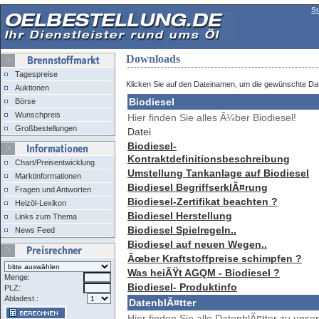
St
Downloads
-- Brennstoffmarkt --
Tagespreise
Klicken Sie auf den Dateinamen, um die gewünschte Dat
Auktionen
Biodiesel
Börse
Wunschpreis
Hier finden Sie alles Ã¼ber Biodiesel!
Großbestellungen
Datei
Biodiesel-
-- Informationen --
Kontraktdefinitionsbeschreibung
Chart/Preisentwicklung
Umstellung Tankanlage auf Biodiesel
Marktinformationen
Biodiesel BegriffserklÃ¤rung
Fragen und Antworten
Biodiesel-Zertifikat beachten ?
Heizöl-Lexikon
Biodiesel Herstellung
Links zum Thema
Biodiesel Spielregeln..
News Feed
Biodiesel auf neuen Wegen..
-- Preisrechner --
Ãœber Kraftstoffpreise schimpfen ?
Was heiÃŸt AGQM - Biodiesel ?
Menge:
Biodiesel- Produktinfo
PLZ:
Abladest.:
DatenblÃ¤tter
Hier finden Sie alle DatenblÃ¤tter zu unse